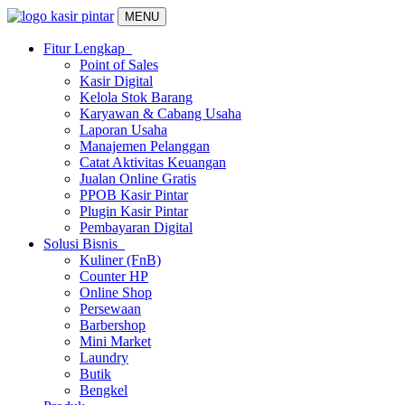
MENU
Fitur Lengkap
Point of Sales
Kasir Digital
Kelola Stok Barang
Karyawan & Cabang Usaha
Laporan Usaha
Manajemen Pelanggan
Catat Aktivitas Keuangan
Jualan Online Gratis
PPOB Kasir Pintar
Plugin Kasir Pintar
Pembayaran Digital
Solusi Bisnis
Kuliner (FnB)
Counter HP
Online Shop
Persewaan
Barbershop
Mini Market
Laundry
Butik
Bengkel