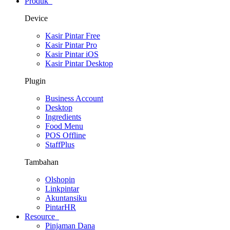
Produk
Device
Kasir Pintar Free
Kasir Pintar Pro
Kasir Pintar iOS
Kasir Pintar Desktop
Plugin
Business Account
Desktop
Ingredients
Food Menu
POS Offline
StaffPlus
Tambahan
Olshopin
Linkpintar
Akuntansiku
PintarHR
Resource
Pinjaman Dana