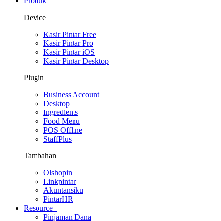
Produk
Device
Kasir Pintar Free
Kasir Pintar Pro
Kasir Pintar iOS
Kasir Pintar Desktop
Plugin
Business Account
Desktop
Ingredients
Food Menu
POS Offline
StaffPlus
Tambahan
Olshopin
Linkpintar
Akuntansiku
PintarHR
Resource
Pinjaman Dana