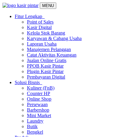
MENU
Fitur Lengkap
Point of Sales
Kasir Digital
Kelola Stok Barang
Karyawan & Cabang Usaha
Laporan Usaha
Manajemen Pelanggan
Catat Aktivitas Keuangan
Jualan Online Gratis
PPOB Kasir Pintar
Plugin Kasir Pintar
Pembayaran Digital
Solusi Bisnis
Kuliner (FnB)
Counter HP
Online Shop
Persewaan
Barbershop
Mini Market
Laundry
Butik
Bengkel