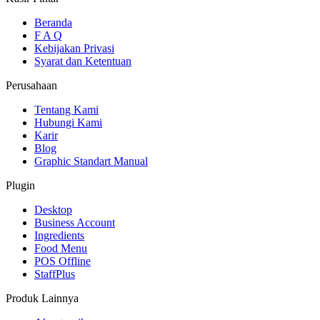
Beranda
F A Q
Kebijakan Privasi
Syarat dan Ketentuan
Perusahaan
Tentang Kami
Hubungi Kami
Karir
Blog
Graphic Standart Manual
Plugin
Desktop
Business Account
Ingredients
Food Menu
POS Offline
StaffPlus
Produk Lainnya