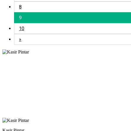
8
9
10
»
Kasir Pintar