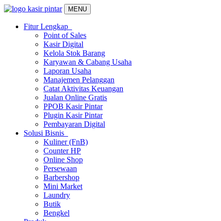
MENU
Fitur Lengkap
Point of Sales
Kasir Digital
Kelola Stok Barang
Karyawan & Cabang Usaha
Laporan Usaha
Manajemen Pelanggan
Catat Aktivitas Keuangan
Jualan Online Gratis
PPOB Kasir Pintar
Plugin Kasir Pintar
Pembayaran Digital
Solusi Bisnis
Kuliner (FnB)
Counter HP
Online Shop
Persewaan
Barbershop
Mini Market
Laundry
Butik
Bengkel