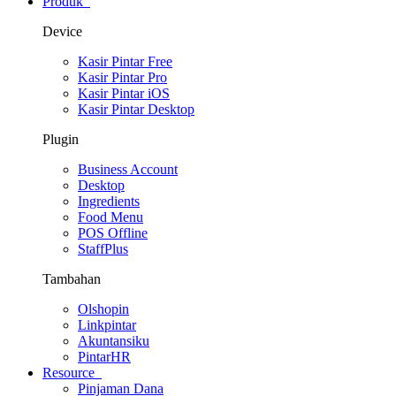
Produk
Device
Kasir Pintar Free
Kasir Pintar Pro
Kasir Pintar iOS
Kasir Pintar Desktop
Plugin
Business Account
Desktop
Ingredients
Food Menu
POS Offline
StaffPlus
Tambahan
Olshopin
Linkpintar
Akuntansiku
PintarHR
Resource
Pinjaman Dana