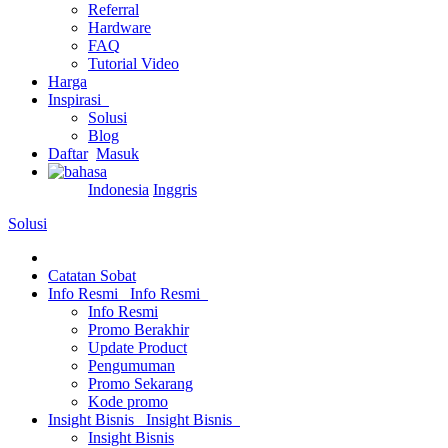
Referral
Hardware
FAQ
Tutorial Video
Harga
Inspirasi
Solusi
Blog
Daftar
Masuk
Indonesia
Inggris
Solusi
Catatan Sobat
Info Resmi
Info Resmi
Info Resmi
Promo Berakhir
Update Product
Pengumuman
Promo Sekarang
Kode promo
Insight Bisnis
Insight Bisnis
Insight Bisnis