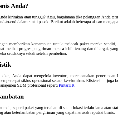
snis Anda?
 Anda kirimkan atau tunggu? Atau, bagaimana jika pelanggan Anda ter
 end-to-end dalam rantai pasok. Berikut adalah beberapa alasan mengapa 
 Dengan memberikan kemampuan untuk melacak paket mereka sendiri
t melihat progres pengiriman merasa lebih tenang dan dihargai, yan
 setidaknya sekali setelah pembelian.
stik
 paket, Anda dapat mengelola inventori, merencanakan penerimaan 
percepat siklus operasional secara keseluruhan. Efisiensi ini juga
m manajemen SDM profesional seperti
PintarHR
.
lambatan
anomali, seperti paket yang tertahan di suatu lokasi terlalu lama atau 
g atau keterlambatan pengiriman yang dapat merusak reputasi bisnis.