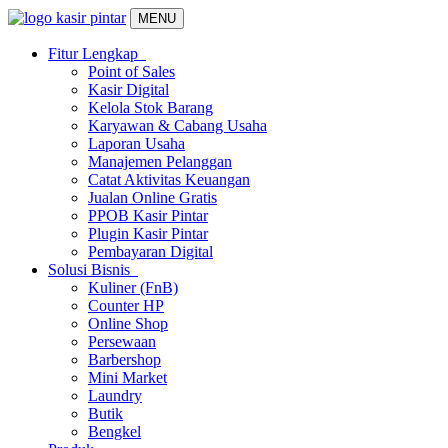
MENU
Fitur Lengkap
Point of Sales
Kasir Digital
Kelola Stok Barang
Karyawan & Cabang Usaha
Laporan Usaha
Manajemen Pelanggan
Catat Aktivitas Keuangan
Jualan Online Gratis
PPOB Kasir Pintar
Plugin Kasir Pintar
Pembayaran Digital
Solusi Bisnis
Kuliner (FnB)
Counter HP
Online Shop
Persewaan
Barbershop
Mini Market
Laundry
Butik
Bengkel