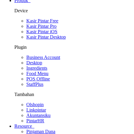
Produk
Device
Kasir Pintar Free
Kasir Pintar Pro
Kasir Pintar iOS
Kasir Pintar Desktop
Plugin
Business Account
Desktop
Ingredients
Food Menu
POS Offline
StaffPlus
Tambahan
Olshopin
Linkpintar
Akuntansiku
PintarHR
Resource
Pinjaman Dana