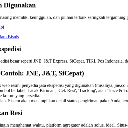
m Digunakan
sing memiliki keunggulan, dan pilihan terbaik seringkali tergantung p
pi
lam Bisnis
spedisi
isi besar seperti JNE, J&T Express, SiCepat, TIKI, Pos Indonesia, dan 
(Contoh: JNE, J&T, SiCepat)
eb resmi penyedia jasa ekspedisi yang digunakan (misalnya, jne.co.id,
bol berlabel 'Lacak Kiriman', 'Cek Resi', 'Tracking', atau 'Trace & Tr
e kolom yang tersedia.
. Sistem akan menampilkan detail status pengiriman paket Anda, termas
an Resi
ngin menghemat waktu, platform agregator adalah solusi ideal. Situs