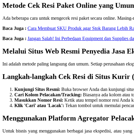
Metode Cek Resi Paket Online yang Umu
Ada beberapa cara untuk mengecek resi paket secara online. Masing-ma
Baca Juga :
Cara Membuat SKU Produk agar Stok Barang Lebih Ra
Baca Juga :
Jangan Salah! Ini Perbedaan Equipment dan Supplies da
Melalui Situs Web Resmi Penyedia Jasa Ek
Ini adalah metode paling langsung dan umum. Setiap perusahaan eksped
Langkah-langkah Cek Resi di Situs Kurir 
Kunjungi Situs Resmi:
Buka browser Anda dan kunjungi situs w
Cari Kolom Pelacakan/Tracking:
Biasanya ada kolom atau tom
Masukkan Nomor Resi:
Ketik atau tempel nomor resi Anda k
Klik 'Cari' atau 'Lacak':
Tekan tombol untuk memulai pencarian
Menggunakan Platform Agregator Pelacak
Untuk bisnis yang menggunakan berbagai jasa ekspedisi, atau yang i