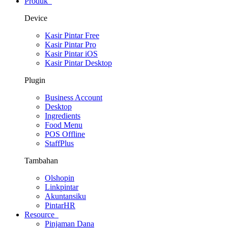
Produk
Device
Kasir Pintar Free
Kasir Pintar Pro
Kasir Pintar iOS
Kasir Pintar Desktop
Plugin
Business Account
Desktop
Ingredients
Food Menu
POS Offline
StaffPlus
Tambahan
Olshopin
Linkpintar
Akuntansiku
PintarHR
Resource
Pinjaman Dana