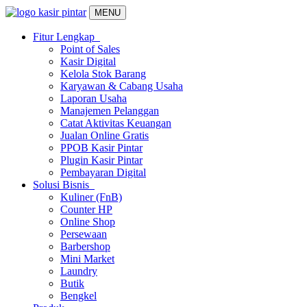
MENU
Fitur Lengkap
Point of Sales
Kasir Digital
Kelola Stok Barang
Karyawan & Cabang Usaha
Laporan Usaha
Manajemen Pelanggan
Catat Aktivitas Keuangan
Jualan Online Gratis
PPOB Kasir Pintar
Plugin Kasir Pintar
Pembayaran Digital
Solusi Bisnis
Kuliner (FnB)
Counter HP
Online Shop
Persewaan
Barbershop
Mini Market
Laundry
Butik
Bengkel