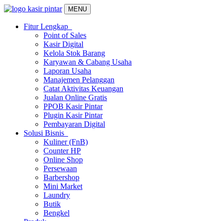
MENU
Fitur Lengkap
Point of Sales
Kasir Digital
Kelola Stok Barang
Karyawan & Cabang Usaha
Laporan Usaha
Manajemen Pelanggan
Catat Aktivitas Keuangan
Jualan Online Gratis
PPOB Kasir Pintar
Plugin Kasir Pintar
Pembayaran Digital
Solusi Bisnis
Kuliner (FnB)
Counter HP
Online Shop
Persewaan
Barbershop
Mini Market
Laundry
Butik
Bengkel