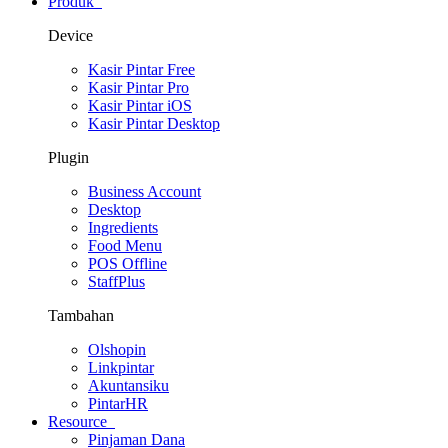
Produk
Device
Kasir Pintar Free
Kasir Pintar Pro
Kasir Pintar iOS
Kasir Pintar Desktop
Plugin
Business Account
Desktop
Ingredients
Food Menu
POS Offline
StaffPlus
Tambahan
Olshopin
Linkpintar
Akuntansiku
PintarHR
Resource
Pinjaman Dana