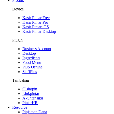
Produk
Device
Kasir Pintar Free
Kasir Pintar Pro
Kasir Pintar iOS
Kasir Pintar Desktop
Plugin
Business Account
Desktop
Ingredients
Food Menu
POS Offline
StaffPlus
Tambahan
Olshopin
Linkpintar
Akuntansiku
PintarHR
Resource
Pinjaman Dana