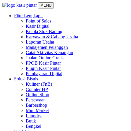
MENU
Fitur Lengkap
Point of Sales
Kasir Digital
Kelola Stok Barang
Karyawan & Cabang Usaha
Laporan Usaha
Manajemen Pelanggan
Catat Aktivitas Keuangan
Jualan Online Gratis
PPOB Kasir Pintar
Plugin Kasir Pintar
Pembayaran Digital
Solusi Bisnis
Kuliner (FnB)
Counter HP
Online Shop
Persewaan
Barbershop
Mini Market
Laundry
Butik
Bengkel