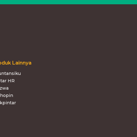
oduk Lainnya
untansiku
tar HR
azwa
shopin
kpintar