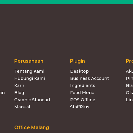
Perusahaan
Plugin
Pr
Tentang Kami
Desktop
Ak
Hubungi Kami
Business Account
Pin
Karir
Ingredients
Bl
uan
Blog
Food Menu
Ol
Graphic Standart
POS Offline
Lin
Manual
StaffPlus
Office Malang