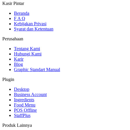
Kasir Pintar
Beranda
F A Q
Kebijakan Privasi
Syarat dan Ketentuan
Perusahaan
Tentang Kami
Hubungi Kami
Karir
Blog
Graphic Standart Manual
Plugin
Desktop
Business Account
Ingredients
Food Menu
POS Offline
StaffPlus
Produk Lainnya