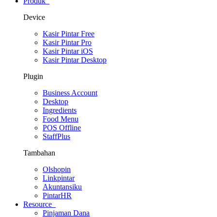
Produk
Device
Kasir Pintar Free
Kasir Pintar Pro
Kasir Pintar iOS
Kasir Pintar Desktop
Plugin
Business Account
Desktop
Ingredients
Food Menu
POS Offline
StaffPlus
Tambahan
Olshopin
Linkpintar
Akuntansiku
PintarHR
Resource
Pinjaman Dana