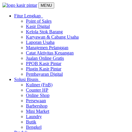
MENU
Fitur Lengkap
Point of Sales
Kasir Digital
Kelola Stok Barang
Karyawan & Cabang Usaha
Laporan Usaha
Manajemen Pelanggan
Catat Aktivitas Keuangan
Jualan Online Gratis
PPOB Kasir Pintar
Plugin Kasir Pintar
Pembayaran Digital
Solusi Bisnis
Kuliner (FnB)
Counter HP
Online Shop
Persewaan
Barbershop
Mini Market
Laundry
Butik
Bengkel