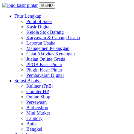
MENU
Fitur Lengkap
Point of Sales
Kasir Digital
Kelola Stok Barang
Karyawan & Cabang Usaha
Laporan Usaha
Manajemen Pelanggan
Catat Aktivitas Keuangan
Jualan Online Gratis
PPOB Kasir Pintar
Plugin Kasir Pintar
Pembayaran Digital
Solusi Bisnis
Kuliner (FnB)
Counter HP
Online Shop
Persewaan
Barbershop
Mini Market
Laundry
Butik
Bengkel