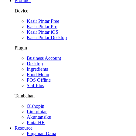
Produk
Device
Kasir Pintar Free
Kasir Pintar Pro
Kasir Pintar iOS
Kasir Pintar Desktop
Plugin
Business Account
Desktop
Ingredients
Food Menu
POS Offline
StaffPlus
Tambahan
Olshopin
Linkpintar
Akuntansiku
PintarHR
Resource
Pinjaman Dana