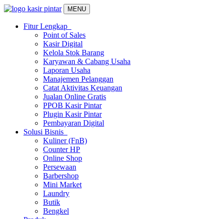
MENU
Fitur Lengkap
Point of Sales
Kasir Digital
Kelola Stok Barang
Karyawan & Cabang Usaha
Laporan Usaha
Manajemen Pelanggan
Catat Aktivitas Keuangan
Jualan Online Gratis
PPOB Kasir Pintar
Plugin Kasir Pintar
Pembayaran Digital
Solusi Bisnis
Kuliner (FnB)
Counter HP
Online Shop
Persewaan
Barbershop
Mini Market
Laundry
Butik
Bengkel