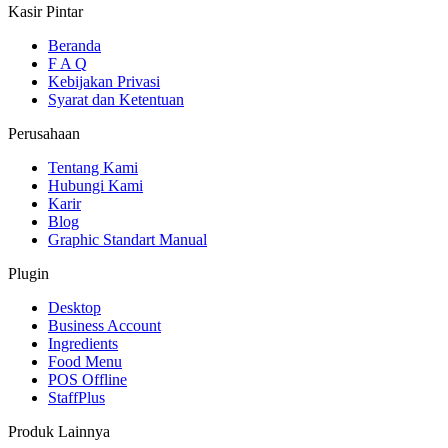
Kasir Pintar
Beranda
F A Q
Kebijakan Privasi
Syarat dan Ketentuan
Perusahaan
Tentang Kami
Hubungi Kami
Karir
Blog
Graphic Standart Manual
Plugin
Desktop
Business Account
Ingredients
Food Menu
POS Offline
StaffPlus
Produk Lainnya