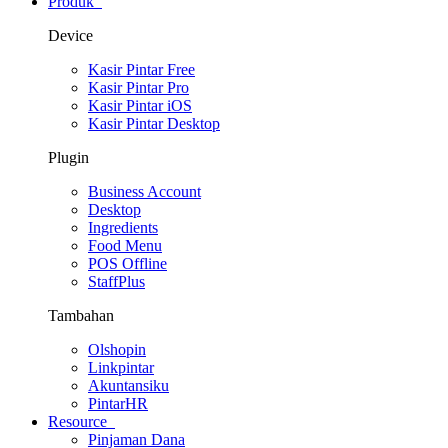
Produk
Device
Kasir Pintar Free
Kasir Pintar Pro
Kasir Pintar iOS
Kasir Pintar Desktop
Plugin
Business Account
Desktop
Ingredients
Food Menu
POS Offline
StaffPlus
Tambahan
Olshopin
Linkpintar
Akuntansiku
PintarHR
Resource
Pinjaman Dana