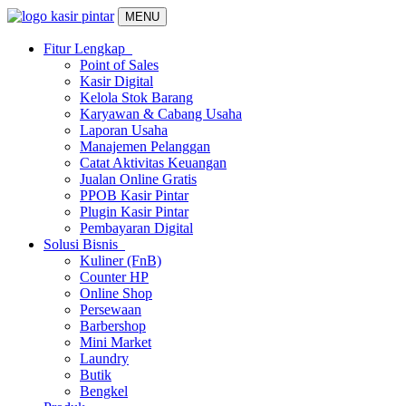
MENU
Fitur Lengkap
Point of Sales
Kasir Digital
Kelola Stok Barang
Karyawan & Cabang Usaha
Laporan Usaha
Manajemen Pelanggan
Catat Aktivitas Keuangan
Jualan Online Gratis
PPOB Kasir Pintar
Plugin Kasir Pintar
Pembayaran Digital
Solusi Bisnis
Kuliner (FnB)
Counter HP
Online Shop
Persewaan
Barbershop
Mini Market
Laundry
Butik
Bengkel