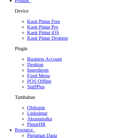
Produk
Device
Kasir Pintar Free
Kasir Pintar Pro
Kasir Pintar iOS
Kasir Pintar Desktop
Plugin
Business Account
Desktop
Ingredients
Food Menu
POS Offline
StaffPlus
Tambahan
Olshopin
Linkpintar
Akuntansiku
PintarHR
Resource
Pinjaman Dana