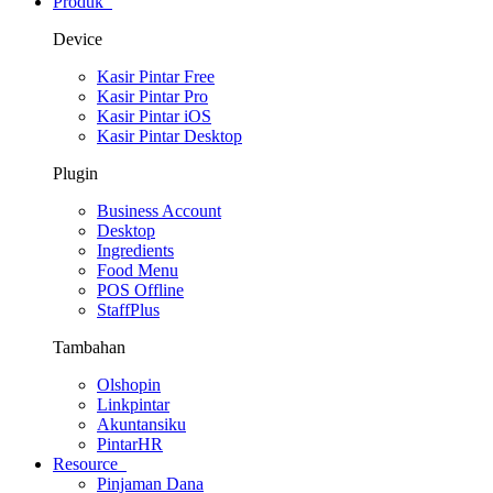
Produk
Device
Kasir Pintar Free
Kasir Pintar Pro
Kasir Pintar iOS
Kasir Pintar Desktop
Plugin
Business Account
Desktop
Ingredients
Food Menu
POS Offline
StaffPlus
Tambahan
Olshopin
Linkpintar
Akuntansiku
PintarHR
Resource
Pinjaman Dana