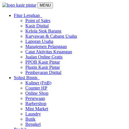
MENU
Fitur Lengkap
Point of Sales
Kasir Digital
Kelola Stok Barang
Karyawan & Cabang Usaha
Laporan Usaha
Manajemen Pelanggan
Catat Aktivitas Keuangan
Jualan Online Gratis
PPOB Kasir Pintar
Plugin Kasir Pintar
Pembayaran Digital
Solusi Bisnis
Kuliner (FnB)
Counter HP
Online Shop
Persewaan
Barbershop
Mini Market
Laundry
Butik
Bengkel