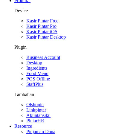
Produk
Device
Kasir Pintar Free
Kasir Pintar Pro
Kasir Pintar iOS
Kasir Pintar Desktop
Plugin
Business Account
Desktop
Ingredients
Food Menu
POS Offline
StaffPlus
Tambahan
Olshopin
Linkpintar
Akuntansiku
PintarHR
Resource
Pinjaman Dana