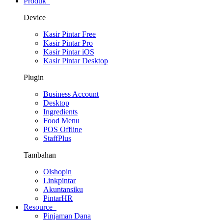
Produk
Device
Kasir Pintar Free
Kasir Pintar Pro
Kasir Pintar iOS
Kasir Pintar Desktop
Plugin
Business Account
Desktop
Ingredients
Food Menu
POS Offline
StaffPlus
Tambahan
Olshopin
Linkpintar
Akuntansiku
PintarHR
Resource
Pinjaman Dana