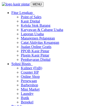
MENU
Fitur Lengkap
Point of Sales
Kasir Digital
Kelola Stok Barang
Karyawan & Cabang Usaha
Laporan Usaha
Manajemen Pelanggan
Catat Aktivitas Keuangan
Jualan Online Gratis
PPOB Kasir Pintar
Plugin Kasir Pintar
Pembayaran Digital
Solusi Bisnis
Kuliner (FnB)
Counter HP
Online Shop
Persewaan
Barbershop
Mini Market
Laundry
Butik
Bengkel