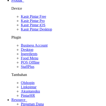
Produk
Device
Kasir Pintar Free
Kasir Pintar Pro
Kasir Pintar iOS
Kasir Pintar Desktop
Plugin
Business Account
Desktop
Ingredients
Food Menu
POS Offline
StaffPlus
Tambahan
Olshopin
Linkpintar
Akuntansiku
PintarHR
Resource
Pinjaman Dana