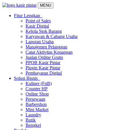
MENU
Fitur Lengkap
Point of Sales
Kasir Digital
Kelola Stok Barang
Karyawan & Cabang Usaha
Laporan Usaha
Manajemen Pelanggan
Catat Aktivitas Keuangan
Jualan Online Gratis
PPOB Kasir Pintar
Plugin Kasir Pintar
Pembayaran Digital
Solusi Bisnis
Kuliner (FnB)
Counter HP
Online Shop
Persewaan
Barbershop
Mini Market
Laundry
Butik
Bengkel