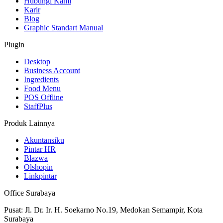
Hubungi Kami
Karir
Blog
Graphic Standart Manual
Plugin
Desktop
Business Account
Ingredients
Food Menu
POS Offline
StaffPlus
Produk Lainnya
Akuntansiku
Pintar HR
Blazwa
Olshopin
Linkpintar
Office Surabaya
Pusat: Jl. Dr. Ir. H. Soekarno No.19, Medokan Semampir, Kota
Surabaya