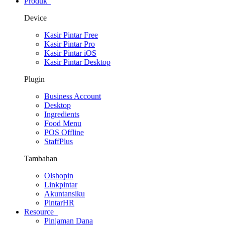
Produk
Device
Kasir Pintar Free
Kasir Pintar Pro
Kasir Pintar iOS
Kasir Pintar Desktop
Plugin
Business Account
Desktop
Ingredients
Food Menu
POS Offline
StaffPlus
Tambahan
Olshopin
Linkpintar
Akuntansiku
PintarHR
Resource
Pinjaman Dana