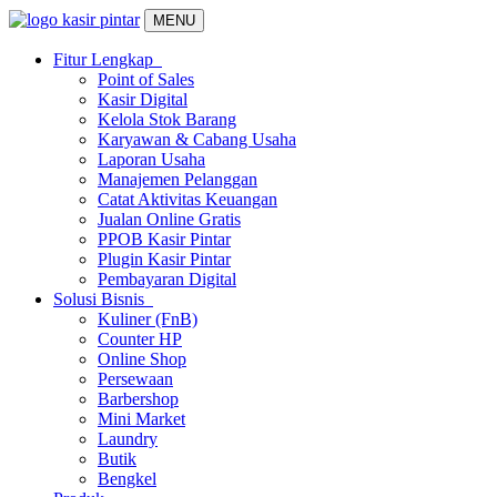
MENU
Fitur Lengkap
Point of Sales
Kasir Digital
Kelola Stok Barang
Karyawan & Cabang Usaha
Laporan Usaha
Manajemen Pelanggan
Catat Aktivitas Keuangan
Jualan Online Gratis
PPOB Kasir Pintar
Plugin Kasir Pintar
Pembayaran Digital
Solusi Bisnis
Kuliner (FnB)
Counter HP
Online Shop
Persewaan
Barbershop
Mini Market
Laundry
Butik
Bengkel