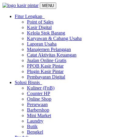
MENU
Fitur Lengkap
Point of Sales
Kasir Digital
Kelola Stok Barang
Karyawan & Cabang Usaha
Laporan Usaha
Manajemen Pelanggan
Catat Aktivitas Keuangan
Jualan Online Gratis
PPOB Kasir Pintar
Plugin Kasir Pintar
Pembayaran Digital
Solusi Bisnis
Kuliner (FnB)
Counter HP
Online Shop
Persewaan
Barbershop
Mini Market
Laundry
Butik
Bengkel