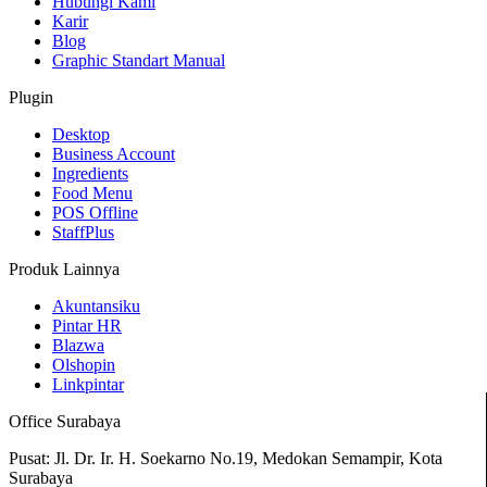
Hubungi Kami
Karir
Blog
Graphic Standart Manual
Plugin
Desktop
Business Account
Ingredients
Food Menu
POS Offline
StaffPlus
Produk Lainnya
Akuntansiku
Pintar HR
Blazwa
Olshopin
Linkpintar
Office Surabaya
Pusat: Jl. Dr. Ir. H. Soekarno No.19, Medokan Semampir, Kota
Surabaya