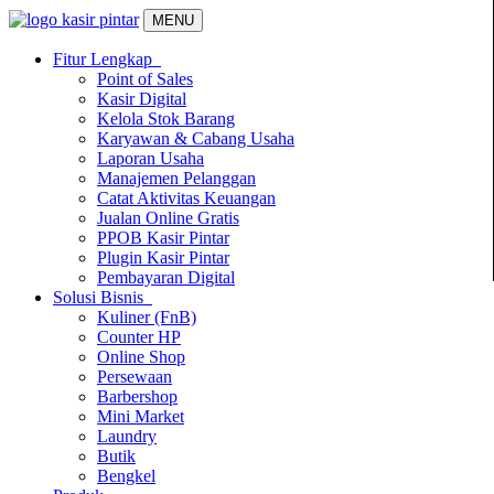
MENU
Fitur Lengkap
Point of Sales
Kasir Digital
Kelola Stok Barang
Karyawan & Cabang Usaha
Laporan Usaha
Manajemen Pelanggan
Catat Aktivitas Keuangan
Jualan Online Gratis
PPOB Kasir Pintar
Plugin Kasir Pintar
Pembayaran Digital
Solusi Bisnis
Kuliner (FnB)
Counter HP
Online Shop
Persewaan
Barbershop
Mini Market
Laundry
Butik
Bengkel