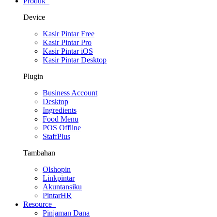
Produk
Device
Kasir Pintar Free
Kasir Pintar Pro
Kasir Pintar iOS
Kasir Pintar Desktop
Plugin
Business Account
Desktop
Ingredients
Food Menu
POS Offline
StaffPlus
Tambahan
Olshopin
Linkpintar
Akuntansiku
PintarHR
Resource
Pinjaman Dana