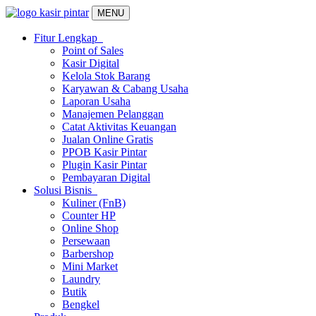
MENU
Fitur Lengkap
Point of Sales
Kasir Digital
Kelola Stok Barang
Karyawan & Cabang Usaha
Laporan Usaha
Manajemen Pelanggan
Catat Aktivitas Keuangan
Jualan Online Gratis
PPOB Kasir Pintar
Plugin Kasir Pintar
Pembayaran Digital
Solusi Bisnis
Kuliner (FnB)
Counter HP
Online Shop
Persewaan
Barbershop
Mini Market
Laundry
Butik
Bengkel