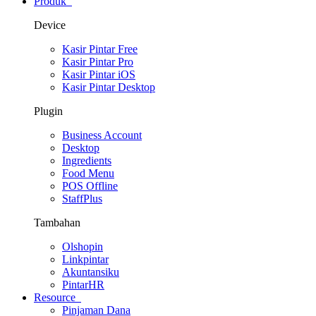
Produk
Device
Kasir Pintar Free
Kasir Pintar Pro
Kasir Pintar iOS
Kasir Pintar Desktop
Plugin
Business Account
Desktop
Ingredients
Food Menu
POS Offline
StaffPlus
Tambahan
Olshopin
Linkpintar
Akuntansiku
PintarHR
Resource
Pinjaman Dana