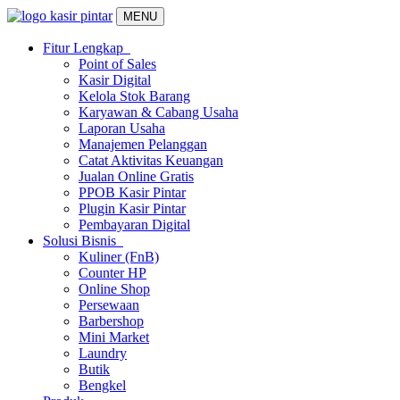
MENU
Fitur Lengkap
Point of Sales
Kasir Digital
Kelola Stok Barang
Karyawan & Cabang Usaha
Laporan Usaha
Manajemen Pelanggan
Catat Aktivitas Keuangan
Jualan Online Gratis
PPOB Kasir Pintar
Plugin Kasir Pintar
Pembayaran Digital
Solusi Bisnis
Kuliner (FnB)
Counter HP
Online Shop
Persewaan
Barbershop
Mini Market
Laundry
Butik
Bengkel