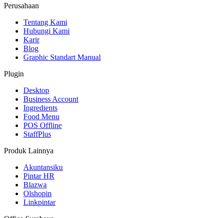
Perusahaan
Tentang Kami
Hubungi Kami
Karir
Blog
Graphic Standart Manual
Plugin
Desktop
Business Account
Ingredients
Food Menu
POS Offline
StaffPlus
Produk Lainnya
Akuntansiku
Pintar HR
Blazwa
Olshopin
Linkpintar