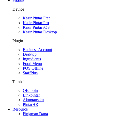
Produk
Device
Kasir Pintar Free
Kasir Pintar Pro
Kasir Pintar iOS
Kasir Pintar Desktop
Plugin
Business Account
Desktop
Ingredients
Food Menu
POS Offline
StaffPlus
Tambahan
Olshopin
Linkpintar
Akuntansiku
PintarHR
Resource
Pinjaman Dana