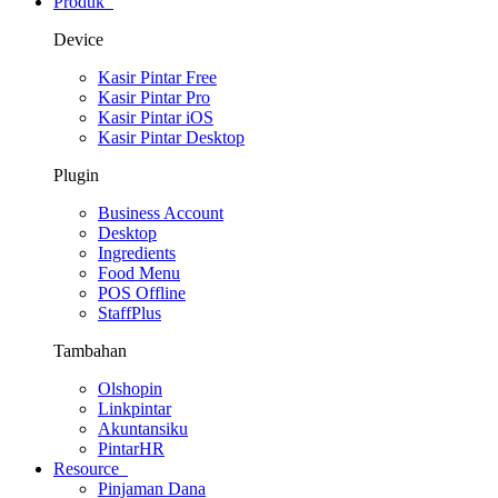
Produk
Device
Kasir Pintar Free
Kasir Pintar Pro
Kasir Pintar iOS
Kasir Pintar Desktop
Plugin
Business Account
Desktop
Ingredients
Food Menu
POS Offline
StaffPlus
Tambahan
Olshopin
Linkpintar
Akuntansiku
PintarHR
Resource
Pinjaman Dana