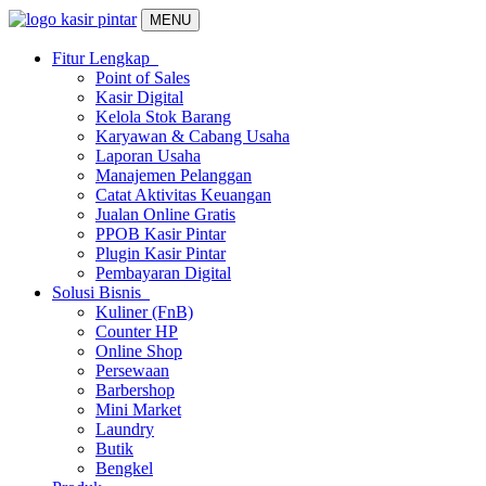
MENU
Fitur Lengkap
Point of Sales
Kasir Digital
Kelola Stok Barang
Karyawan & Cabang Usaha
Laporan Usaha
Manajemen Pelanggan
Catat Aktivitas Keuangan
Jualan Online Gratis
PPOB Kasir Pintar
Plugin Kasir Pintar
Pembayaran Digital
Solusi Bisnis
Kuliner (FnB)
Counter HP
Online Shop
Persewaan
Barbershop
Mini Market
Laundry
Butik
Bengkel