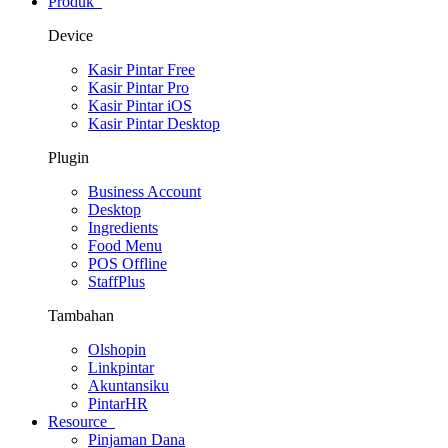
Produk
Device
Kasir Pintar Free
Kasir Pintar Pro
Kasir Pintar iOS
Kasir Pintar Desktop
Plugin
Business Account
Desktop
Ingredients
Food Menu
POS Offline
StaffPlus
Tambahan
Olshopin
Linkpintar
Akuntansiku
PintarHR
Resource
Pinjaman Dana