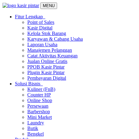
MENU
Fitur Lengkap
Point of Sales
Kasir Digital
Kelola Stok Barang
Karyawan & Cabang Usaha
Laporan Usaha
Manajemen Pelanggan
Catat Aktivitas Keuangan
Jualan Online Gratis
PPOB Kasir Pintar
Plugin Kasir Pintar
Pembayaran Digital
Solusi Bisnis
Kuliner (FnB)
Counter HP
Online Shop
Persewaan
Barbershop
Mini Market
Laundry
Butik
Bengkel