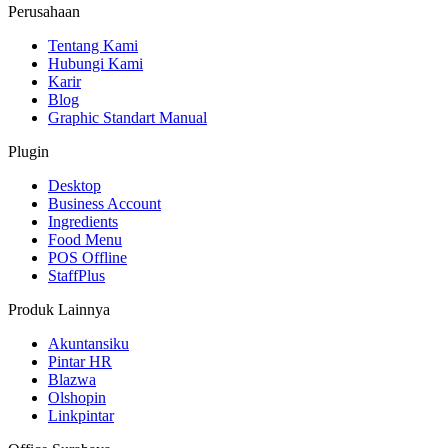
Perusahaan
Tentang Kami
Hubungi Kami
Karir
Blog
Graphic Standart Manual
Plugin
Desktop
Business Account
Ingredients
Food Menu
POS Offline
StaffPlus
Produk Lainnya
Akuntansiku
Pintar HR
Blazwa
Olshopin
Linkpintar