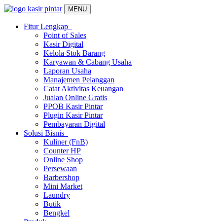
MENU
Fitur Lengkap
Point of Sales
Kasir Digital
Kelola Stok Barang
Karyawan & Cabang Usaha
Laporan Usaha
Manajemen Pelanggan
Catat Aktivitas Keuangan
Jualan Online Gratis
PPOB Kasir Pintar
Plugin Kasir Pintar
Pembayaran Digital
Solusi Bisnis
Kuliner (FnB)
Counter HP
Online Shop
Persewaan
Barbershop
Mini Market
Laundry
Butik
Bengkel