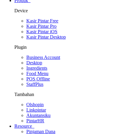
Produk
Device
Kasir Pintar Free
Kasir Pintar Pro
Kasir Pintar iOS
Kasir Pintar Desktop
Plugin
Business Account
Desktop
Ingredients
Food Menu
POS Offline
StaffPlus
Tambahan
Olshopin
Linkpintar
Akuntansiku
PintarHR
Resource
Pinjaman Dana