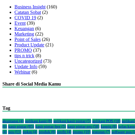
Business Insight
(160)
Catatan Sobat
(2)
COVID 19
(2)
Event
(39)
Keuangan
(6)
Marketing
(22)
Point of Sales
(26)
Product Update
(21)
PROMO
(37)
tips n trick
(8)
Uncategorized
(73)
Update Info
(59)
Webinar
(6)
Share di Social Media Kamu
Tag
akuntansi
(4)
aplikasi kasir
(8)
aplikasi kasir pintar
(5)
aplikasi POS
(18)
aplikasi
(6)
kasir pintar
(95)
kasir pintar free
(5)
kasir pintar pro
(58)
kaspin
(8)
kelas kasp
(4)
pos
(11)
ppkm
(4)
produk
(6)
profit
(4)
promo
(10)
restoran
(7)
software pos
(