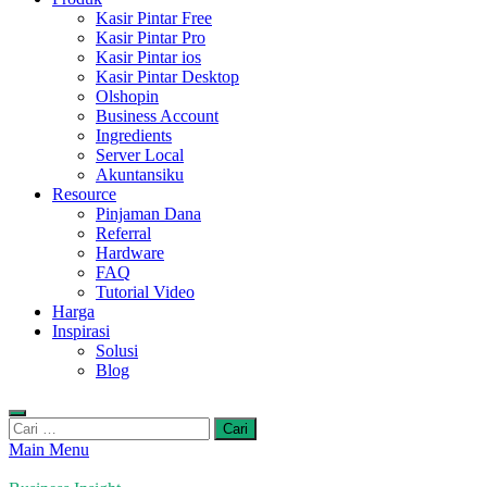
Kasir Pintar Free
Kasir Pintar Pro
Kasir Pintar ios
Kasir Pintar Desktop
Olshopin
Business Account
Ingredients
Server Local
Akuntansiku
Resource
Pinjaman Dana
Referral
Hardware
FAQ
Tutorial Video
Harga
Inspirasi
Solusi
Blog
Cari
untuk:
Main Menu