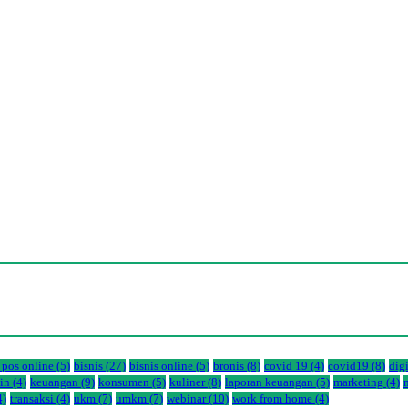
 pos online
(5)
bisnis
(27)
bisnis online
(5)
bronis
(8)
covid 19
(4)
covid19
(8)
dig
in
(4)
keuangan
(9)
konsumen
(5)
kuliner
(8)
laporan keuangan
(5)
marketing
(4)
4)
transaksi
(4)
ukm
(7)
umkm
(7)
webinar
(10)
work from home
(4)