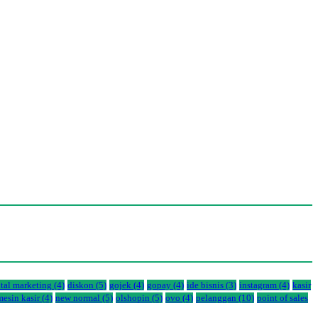
ital marketing
(4)
diskon
(5)
gojek
(4)
gopay
(4)
ide bisnis
(3)
instagram
(4)
kasir
mesin kasir
(4)
new normal
(5)
olshopin
(5)
ovo
(4)
pelanggan
(10)
point of sales