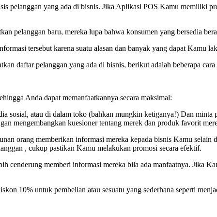
basis pelanggan yang ada di bisnis. Jika Aplikasi POS Kamu memiliki 
atkan pelanggan baru, mereka lupa bahwa konsumen yang bersedia bera
formasi tersebut karena suatu alasan dan banyak yang dapat Kamu la
an daftar pelanggan yang ada di bisnis, berikut adalah beberapa ca
t sehingga Anda dapat memanfaatkannya secara maksimal:
ia sosial, atau di dalam toko (bahkan mungkin ketiganya!) Dan minta
ngan mengembangkan kuesioner tentang merek dan produk favorit mer
munan orang memberikan informasi mereka kepada bisnis Kamu selain d
anggan , cukup pastikan Kamu melakukan promosi secara efektif.
ih cenderung memberi informasi mereka bila ada manfaatnya. Jika Kam
 diskon 10% untuk pembelian atau sesuatu yang sederhana seperti menj