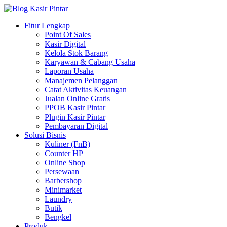
Skip
to
Blog Kasir Pintar
Fitur Lengkap
content
Jualan Pintar pakai Kasir Pintar
Point Of Sales
Kasir Digital
Kelola Stok Barang
Karyawan & Cabang Usaha
Laporan Usaha
Manajemen Pelanggan
Catat Aktivitas Keuangan
Jualan Online Gratis
PPOB Kasir Pintar
Plugin Kasir Pintar
Pembayaran Digital
Solusi Bisnis
Kuliner (FnB)
Counter HP
Online Shop
Persewaan
Barbershop
Minimarket
Laundry
Butik
Bengkel
Produk