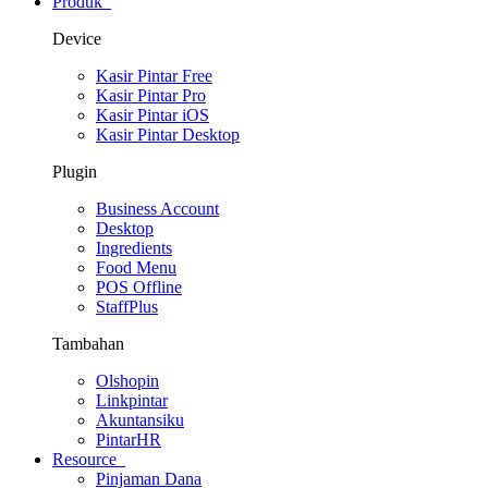
Produk
Device
Kasir Pintar Free
Kasir Pintar Pro
Kasir Pintar iOS
Kasir Pintar Desktop
Plugin
Business Account
Desktop
Ingredients
Food Menu
POS Offline
StaffPlus
Tambahan
Olshopin
Linkpintar
Akuntansiku
PintarHR
Resource
Pinjaman Dana