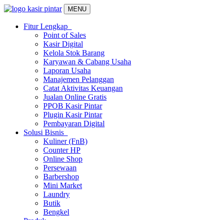
MENU
Fitur Lengkap
Point of Sales
Kasir Digital
Kelola Stok Barang
Karyawan & Cabang Usaha
Laporan Usaha
Manajemen Pelanggan
Catat Aktivitas Keuangan
Jualan Online Gratis
PPOB Kasir Pintar
Plugin Kasir Pintar
Pembayaran Digital
Solusi Bisnis
Kuliner (FnB)
Counter HP
Online Shop
Persewaan
Barbershop
Mini Market
Laundry
Butik
Bengkel