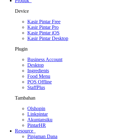
Produk
Device
Kasir Pintar Free
Kasir Pintar Pro
Kasir Pintar iOS
Kasir Pintar Desktop
Plugin
Business Account
Desktop
Ingredients
Food Menu
POS Offline
StaffPlus
Tambahan
Olshopin
Linkpintar
Akuntansiku
PintarHR
Resource
Pinjaman Dana