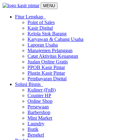
MENU
Fitur Lengkap
Point of Sales
Kasir Digital
Kelola Stok Barang
Karyawan & Cabang Usaha
Laporan Usaha
Manajemen Pelanggan
Catat Aktivitas Keuangan
Jualan Online Gratis
PPOB Kasir Pintar
Plugin Kasir Pintar
Pembayaran Digital
Solusi Bisnis
Kuliner (FnB)
Counter HP
Online Shop
Persewaan
Barbershop
Mini Market
Laundry
Butik
Bengkel