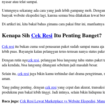
nyasar atau telat sampai.
Untungnya sekarang ada cara yang jauh lebih gampang moh. Dengan 
banyak website ekspedisi lagi, karena semua bisa dilakukan lewat br
Di artikel ini, kita bakal bahas gimana cara pakai fitur ini, manfaatn
Kenapa Sih
Cek Resi
Itu Penting Banget?
Cek resi
itu bukan cuma soal penasaran paket sudah sampai mana aja lo
lebih puas. Bayangin kalau pelanggan terus-terusan nanya status paket
Dengan rutin nge
cek resi
, pelanggan bisa langsung tahu status paket
ada kendala, bisa langsung ditangani sebelum jadi masalah besar.
Selain itu,
cek resi
juga bikin kamu terhindar dari drama pengiriman, m
aman.
Yang paling penting, dengan
cek resi
yang cepat dan akurat, transaksi
produkmu pun bakal lebih tinggi. Jadi intinya, selain bikin hidupmu l
Baca juga:
Cek Resi Lewat Marketplace vs Website Ekspedisi, Man