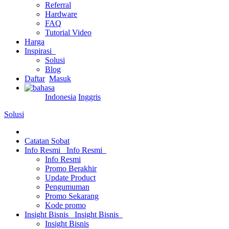
Referral
Hardware
FAQ
Tutorial Video
Harga
Inspirasi
Solusi
Blog
Daftar
Masuk
Indonesia
Inggris
Solusi
Catatan Sobat
Info Resmi
Info Resmi
Info Resmi
Promo Berakhir
Update Product
Pengumuman
Promo Sekarang
Kode promo
Insight Bisnis
Insight Bisnis
Insight Bisnis