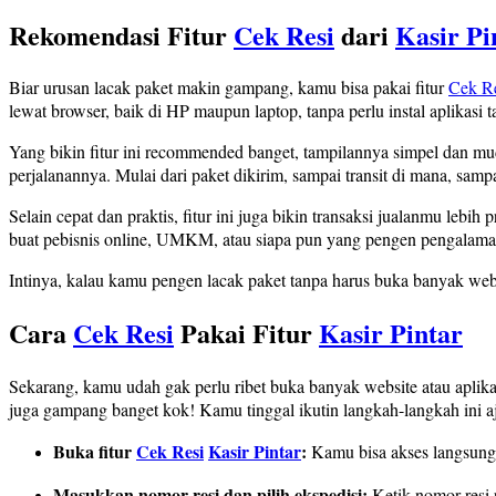
Rekomendasi Fitur
Cek Resi
dari
Kasir Pi
Biar urusan lacak paket makin gampang, kamu bisa pakai fitur
Cek R
lewat browser, baik di HP maupun laptop, tanpa perlu instal aplikasi 
Yang bikin fitur ini recommended banget, tampilannya simpel dan mu
perjalanannya. Mulai dari paket dikirim, sampai transit di mana, sampa
Selain cepat dan praktis, fitur ini juga bikin transaksi jualanmu leb
buat pebisnis online, UMKM, atau siapa pun yang pengen pengalaman 
Intinya, kalau kamu pengen lacak paket tanpa harus buka banyak websi
Cara
Cek Resi
Pakai Fitur
Kasir Pintar
Sekarang, kamu udah gak perlu ribet buka banyak website atau aplikas
juga gampang banget kok! Kamu tinggal ikutin langkah-langkah ini aj
Buka fitur
Cek Resi
Kasir Pintar
:
Kamu bisa akses langsung 
Masukkan nomor resi dan pilih ekspedisi:
Ketik nomor resi p