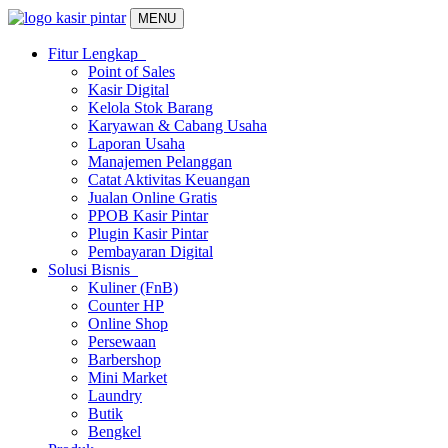
MENU
Fitur Lengkap
Point of Sales
Kasir Digital
Kelola Stok Barang
Karyawan & Cabang Usaha
Laporan Usaha
Manajemen Pelanggan
Catat Aktivitas Keuangan
Jualan Online Gratis
PPOB Kasir Pintar
Plugin Kasir Pintar
Pembayaran Digital
Solusi Bisnis
Kuliner (FnB)
Counter HP
Online Shop
Persewaan
Barbershop
Mini Market
Laundry
Butik
Bengkel