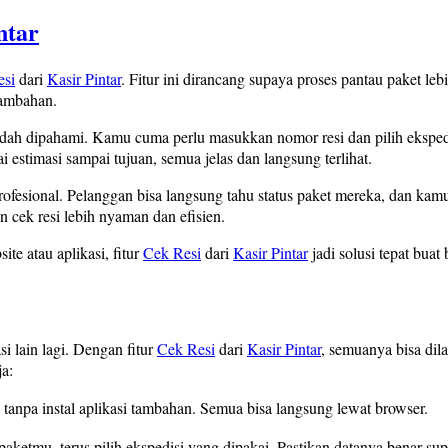
ntar
esi
dari
Kasir Pintar
. Fitur ini dirancang supaya proses pantau paket leb
tambahan.
dah dipahami. Kamu cuma perlu masukkan nomor resi dan pilih ekspedis
i estimasi sampai tujuan, semua jelas dan langsung terlihat.
ih profesional. Pelanggan bisa langsung tahu status paket mereka, dan k
cek resi lebih nyaman dan efisien.
te atau aplikasi, fitur
Cek Resi
dari
Kasir Pintar
jadi solusi tepat bua
i lain lagi. Dengan fitur
Cek Resi
dari
Kasir Pintar
, semuanya bisa dil
a:
tanpa instal aplikasi tambahan. Semua bisa langsung lewat browser.
aketmu, terus pilih ekspedisi yang dipakai. Pastikan datanya benar sup