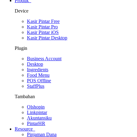
Produk
Device
Kasir Pintar Free
Kasir Pintar Pro
Kasir Pintar iOS
Kasir Pintar Desktop
Plugin
Business Account
Desktop
Ingredients
Food Menu
POS Offline
StaffPlus
Tambahan
Olshopin
Linkpintar
Akuntansiku
PintarHR
Resource
Pinjaman Dana