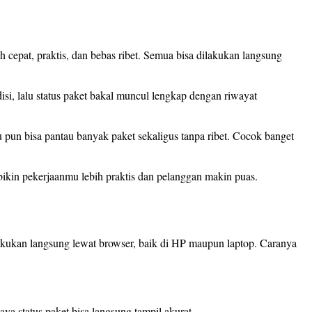
ih cepat, praktis, dan bebas ribet. Semua bisa dilakukan langsung
i, lalu status paket bakal muncul lengkap dengan riwayat
amu pun bisa pantau banyak paket sekaligus tanpa ribet. Cocok banget
t bikin pekerjaanmu lebih praktis dan pelanggan makin puas.
akukan langsung lewat browser, baik di HP maupun laptop. Caranya
aya status paket bisa langsung tampil akurat.