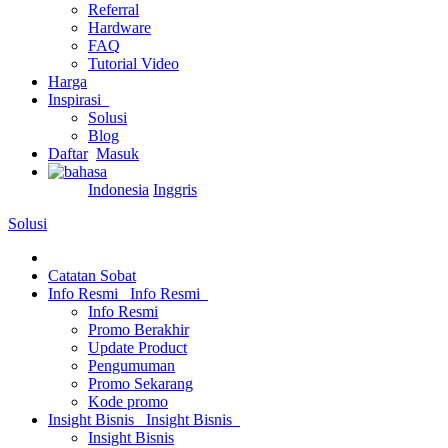
Referral
Hardware
FAQ
Tutorial Video
Harga
Inspirasi
Solusi
Blog
Daftar
Masuk
Indonesia
Inggris
Solusi
Catatan Sobat
Info Resmi
Info Resmi
Info Resmi
Promo Berakhir
Update Product
Pengumuman
Promo Sekarang
Kode promo
Insight Bisnis
Insight Bisnis
Insight Bisnis