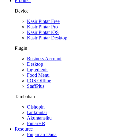
Produk
Device
Kasir Pintar Free
Kasir Pintar Pro
Kasir Pintar iOS
Kasir Pintar Desktop
Plugin
Business Account
Desktop
Ingredients
Food Menu
POS Offline
StaffPlus
Tambahan
Olshopin
Linkpintar
Akuntansiku
PintarHR
Resource
Pinjaman Dana