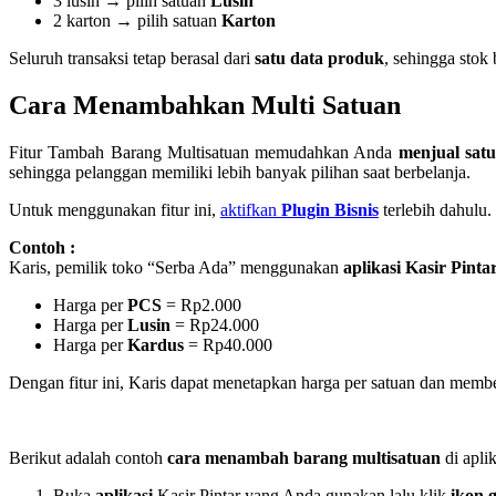
3 lusin → pilih satuan
Lusin
2 karton → pilih satuan
Karton
Seluruh transaksi tetap berasal dari
satu data produk
, sehingga stok 
Cara Menambahkan Multi Satuan
Fitur Tambah Barang Multisatuan memudahkan Anda
menjual satu
sehingga pelanggan memiliki lebih banyak pilihan saat berbelanja.
Untuk menggunakan fitur ini,
ak
tifkan
Plugin Bisnis
terlebih dahulu.
Contoh :
Karis, pemilik toko “Serba Ada” menggunakan
aplikasi Kasir Pinta
Harga per
PCS
= Rp2.000
Harga per
Lusin
= Rp24.000
Harga per
Kardus
= Rp40.000
Dengan fitur ini, Karis dapat menetapkan harga per satuan dan memb
Berikut adalah contoh
cara menambah barang multisatuan
di aplik
Buka
aplikasi
Kasir Pintar yang Anda gunakan lalu klik
ikon g