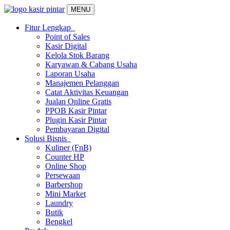
MENU
Fitur Lengkap
Point of Sales
Kasir Digital
Kelola Stok Barang
Karyawan & Cabang Usaha
Laporan Usaha
Manajemen Pelanggan
Catat Aktivitas Keuangan
Jualan Online Gratis
PPOB Kasir Pintar
Plugin Kasir Pintar
Pembayaran Digital
Solusi Bisnis
Kuliner (FnB)
Counter HP
Online Shop
Persewaan
Barbershop
Mini Market
Laundry
Butik
Bengkel