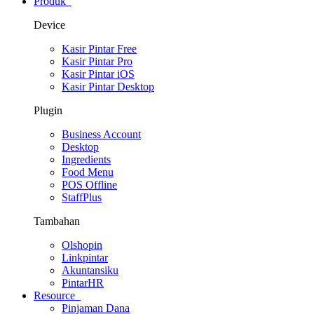
Produk
Device
Kasir Pintar Free
Kasir Pintar Pro
Kasir Pintar iOS
Kasir Pintar Desktop
Plugin
Business Account
Desktop
Ingredients
Food Menu
POS Offline
StaffPlus
Tambahan
Olshopin
Linkpintar
Akuntansiku
PintarHR
Resource
Pinjaman Dana