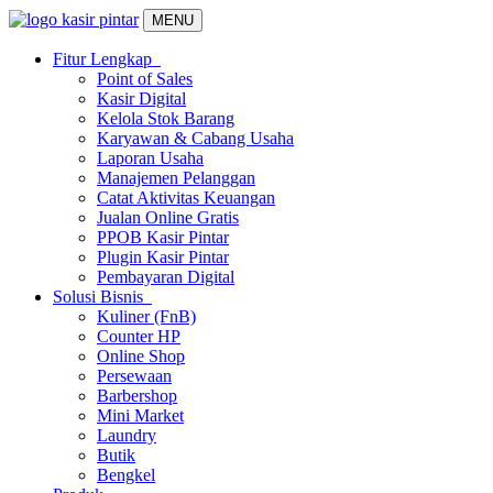
MENU
Fitur Lengkap
Point of Sales
Kasir Digital
Kelola Stok Barang
Karyawan & Cabang Usaha
Laporan Usaha
Manajemen Pelanggan
Catat Aktivitas Keuangan
Jualan Online Gratis
PPOB Kasir Pintar
Plugin Kasir Pintar
Pembayaran Digital
Solusi Bisnis
Kuliner (FnB)
Counter HP
Online Shop
Persewaan
Barbershop
Mini Market
Laundry
Butik
Bengkel