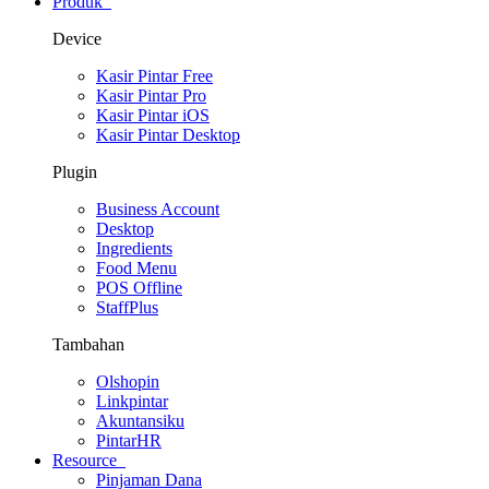
Produk
Device
Kasir Pintar Free
Kasir Pintar Pro
Kasir Pintar iOS
Kasir Pintar Desktop
Plugin
Business Account
Desktop
Ingredients
Food Menu
POS Offline
StaffPlus
Tambahan
Olshopin
Linkpintar
Akuntansiku
PintarHR
Resource
Pinjaman Dana