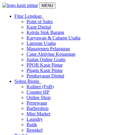
MENU
Fitur Lengkap
Point of Sales
Kasir Digital
Kelola Stok Barang
Karyawan & Cabang Usaha
Laporan Usaha
Manajemen Pelanggan
Catat Aktivitas Keuangan
Jualan Online Gratis
PPOB Kasir Pintar
Plugin Kasir Pintar
Pembayaran Digital
Solusi Bisnis
Kuliner (FnB)
Counter HP
Online Shop
Persewaan
Barbershop
Mini Market
Laundry
Butik
Bengkel