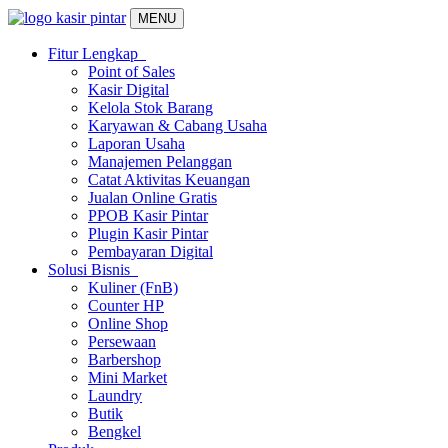
MENU
Fitur Lengkap
Point of Sales
Kasir Digital
Kelola Stok Barang
Karyawan & Cabang Usaha
Laporan Usaha
Manajemen Pelanggan
Catat Aktivitas Keuangan
Jualan Online Gratis
PPOB Kasir Pintar
Plugin Kasir Pintar
Pembayaran Digital
Solusi Bisnis
Kuliner (FnB)
Counter HP
Online Shop
Persewaan
Barbershop
Mini Market
Laundry
Butik
Bengkel