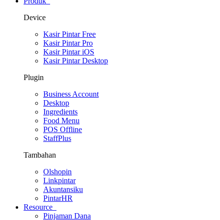
Produk
Device
Kasir Pintar Free
Kasir Pintar Pro
Kasir Pintar iOS
Kasir Pintar Desktop
Plugin
Business Account
Desktop
Ingredients
Food Menu
POS Offline
StaffPlus
Tambahan
Olshopin
Linkpintar
Akuntansiku
PintarHR
Resource
Pinjaman Dana