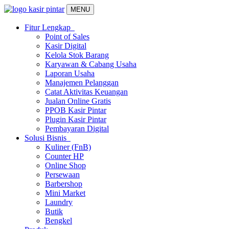
MENU
Fitur Lengkap
Point of Sales
Kasir Digital
Kelola Stok Barang
Karyawan & Cabang Usaha
Laporan Usaha
Manajemen Pelanggan
Catat Aktivitas Keuangan
Jualan Online Gratis
PPOB Kasir Pintar
Plugin Kasir Pintar
Pembayaran Digital
Solusi Bisnis
Kuliner (FnB)
Counter HP
Online Shop
Persewaan
Barbershop
Mini Market
Laundry
Butik
Bengkel