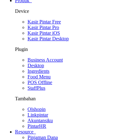
Produk
Device
Kasir Pintar Free
Kasir Pintar Pro
Kasir Pintar iOS
Kasir Pintar Desktop
Plugin
Business Account
Desktop
Ingredients
Food Menu
POS Offline
StaffPlus
Tambahan
Olshopin
Linkpintar
Akuntansiku
PintarHR
Resource
Pinjaman Dana