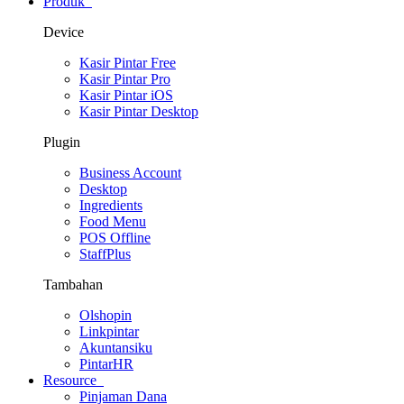
Produk
Device
Kasir Pintar Free
Kasir Pintar Pro
Kasir Pintar iOS
Kasir Pintar Desktop
Plugin
Business Account
Desktop
Ingredients
Food Menu
POS Offline
StaffPlus
Tambahan
Olshopin
Linkpintar
Akuntansiku
PintarHR
Resource
Pinjaman Dana