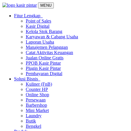
MENU
Fitur Lengkap
Point of Sales
Kasir Digital
Kelola Stok Barang
Karyawan & Cabang Usaha
Laporan Usaha
Manajemen Pelanggan
Catat Aktivitas Keuangan
Jualan Online Gratis
PPOB Kasir Pintar
Plugin Kasir Pintar
Pembayaran Digital
Solusi Bisnis
Kuliner (FnB)
Counter HP
Online Shop
Persewaan
Barbershop
Mini Market
Laundry
Butik
Bengkel