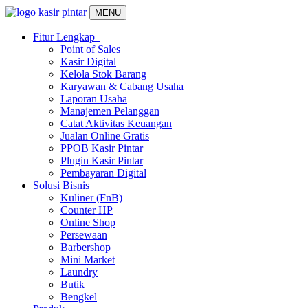
MENU
Fitur Lengkap
Point of Sales
Kasir Digital
Kelola Stok Barang
Karyawan & Cabang Usaha
Laporan Usaha
Manajemen Pelanggan
Catat Aktivitas Keuangan
Jualan Online Gratis
PPOB Kasir Pintar
Plugin Kasir Pintar
Pembayaran Digital
Solusi Bisnis
Kuliner (FnB)
Counter HP
Online Shop
Persewaan
Barbershop
Mini Market
Laundry
Butik
Bengkel