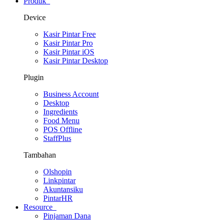
Produk
Device
Kasir Pintar Free
Kasir Pintar Pro
Kasir Pintar iOS
Kasir Pintar Desktop
Plugin
Business Account
Desktop
Ingredients
Food Menu
POS Offline
StaffPlus
Tambahan
Olshopin
Linkpintar
Akuntansiku
PintarHR
Resource
Pinjaman Dana