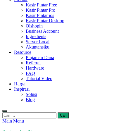
Kasir Pintar Free
Kasir Pintar Pro
Kasir Pintar ios
Kasir Pintar Desktop
Olshopin
Business Account
Ingredients
Server Local
Akuntansiku
Resource
Pinjaman Dana
Referral
Hardware
FAQ
Tutorial Video
Harga
Inspirasi
Solusi
Blog
Cari
untuk:
Main Menu