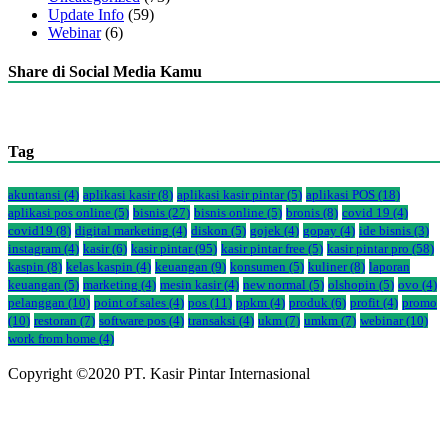
Update Info
(59)
Webinar
(6)
Share di Social Media Kamu
Tag
akuntansi
(4)
aplikasi kasir
(8)
aplikasi kasir pintar
(5)
aplikasi POS
(18)
aplikasi pos online
(5)
bisnis
(27)
bisnis online
(5)
bronis
(8)
covid 19
(4)
covid19
(8)
digital marketing
(4)
diskon
(5)
gojek
(4)
gopay
(4)
ide bisnis
(3)
instagram
(4)
kasir
(6)
kasir pintar
(95)
kasir pintar free
(5)
kasir pintar pro
(58)
kaspin
(8)
kelas kaspin
(4)
keuangan
(9)
konsumen
(5)
kuliner
(8)
laporan
keuangan
(5)
marketing
(4)
mesin kasir
(4)
new normal
(5)
olshopin
(5)
ovo
(4)
pelanggan
(10)
point of sales
(4)
pos
(11)
ppkm
(4)
produk
(6)
profit
(4)
promo
(10)
restoran
(7)
software pos
(4)
transaksi
(4)
ukm
(7)
umkm
(7)
webinar
(10)
work from home
(4)
Copyright ©2020 PT. Kasir Pintar Internasional