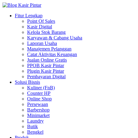
Skip
to
Blog Kasir Pintar
Fitur Lengkap
content
Jualan Pintar pakai Kasir Pintar
Point Of Sales
Kasir Digital
Kelola Stok Barang
Karyawan & Cabang Usaha
Laporan Usaha
Manajemen Pelanggan
Catat Aktivitas Keuangan
Jualan Online Gratis
PPOB Kasir Pintar
Plugin Kasir Pintar
Pembayaran Digital
Solusi Bisnis
Kuliner (FnB)
Counter HP
Online Shop
Persewaan
Barbershop
Minimarket
Laundry
Butik
Bengkel
Produk