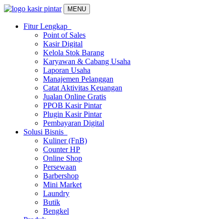
MENU
Fitur Lengkap
Point of Sales
Kasir Digital
Kelola Stok Barang
Karyawan & Cabang Usaha
Laporan Usaha
Manajemen Pelanggan
Catat Aktivitas Keuangan
Jualan Online Gratis
PPOB Kasir Pintar
Plugin Kasir Pintar
Pembayaran Digital
Solusi Bisnis
Kuliner (FnB)
Counter HP
Online Shop
Persewaan
Barbershop
Mini Market
Laundry
Butik
Bengkel