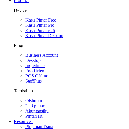
Produk
Device
Kasir Pintar Free
Kasir Pintar Pro
Kasir Pintar iOS
Kasir Pintar Desktop
Plugin
Business Account
Desktop
Ingredients
Food Menu
POS Offline
StaffPlus
Tambahan
Olshopin
Linkpintar
Akuntansiku
PintarHR
Resource
Pinjaman Dana