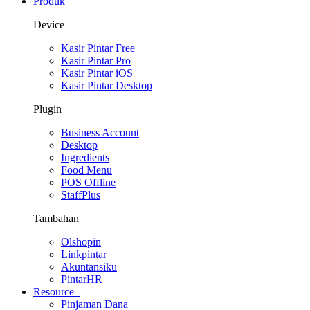
Produk
Device
Kasir Pintar Free
Kasir Pintar Pro
Kasir Pintar iOS
Kasir Pintar Desktop
Plugin
Business Account
Desktop
Ingredients
Food Menu
POS Offline
StaffPlus
Tambahan
Olshopin
Linkpintar
Akuntansiku
PintarHR
Resource
Pinjaman Dana