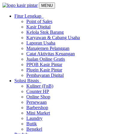
MENU
Fitur Lengkap
Point of Sales
Kasir Digital
Kelola Stok Barang
Karyawan & Cabang Usaha
Laporan Usaha
Manajemen Pelanggan
Catat Aktivitas Keuangan
Jualan Online Gratis
PPOB Kasir Pintar
Plugin Kasir Pintar
Pembayaran Digital
Solusi Bisnis
Kuliner (FnB)
Counter HP
Online Shop
Persewaan
Barbershop
Mini Market
Laundry
Butik
Bengkel